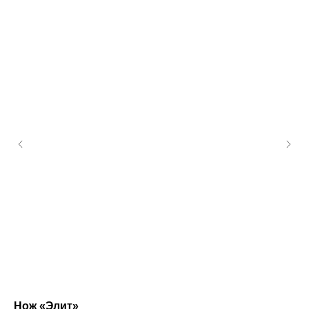
Нож «Элит»
Ло